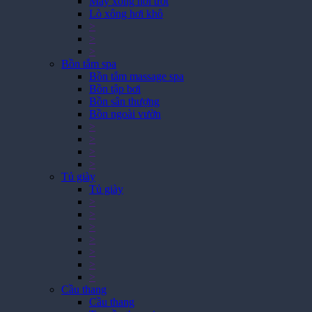
Máy xông hơi ướt
Lò xông hơi khô
>
>
>
Bồn tắm spa
Bồn tắm massage spa
Bồn tập bơi
Bồn sân thượng
Bồn ngoài vườn
>
>
>
>
Tủ giày
Tủ giày
>
>
>
>
>
>
>
Cầu thang
Cầu thang