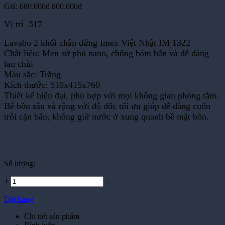
Giá:
680.000đ
800.000đ
Vị trí 317
Lavabo 2 khối chân đứng Imex Việt Nhật IM 1322
Chất liệu: Men sứ phủ nano, chống bám bẩn và dễ dàng
lau chùi
Màu sắc: Trắng
Kích thước: 510x415x760
Thiết kế hiện đại, phù hợp với mọi không gian phòng tắm.
Bể bồn sâu và rộng với độ dốc tối ưu giúp dễ dàng cuốn
trôi cặn bẩn, không giữ nước ở xung quanh bề mặt bồn.
Số lượng:
+
-
Đặt hàng
Chi tiết sản phẩm