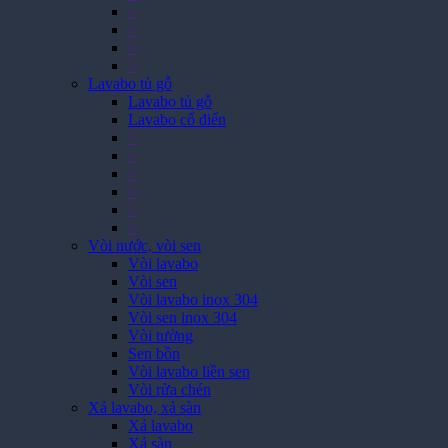
>
>
>
>
Lavabo tủ gỗ
Lavabo tủ gỗ
Lavabo cổ điển
>
>
>
>
>
>
Vòi nước, vòi sen
Vòi lavabo
Vòi sen
Vòi lavabo inox 304
Vòi sen inox 304
Vòi tường
Sen bồn
Vòi lavabo liền sen
Vòi rửa chén
Xả lavabo, xả sàn
Xả lavabo
Xả sàn