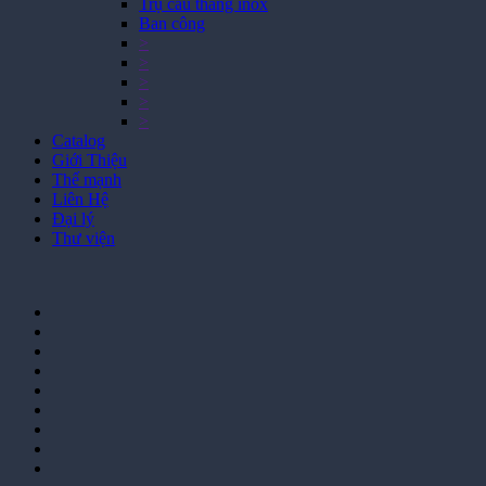
Trụ cầu thang inox
Ban công
>
>
>
>
>
Catalog
Giới Thiệu
Thế mạnh
Liên Hệ
Đại lý
Thư viện