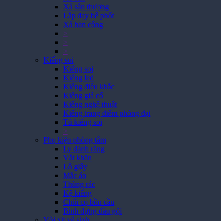
Xả sân thượng
Lắp đạy bể phốt
Xả ban công
>
>
>
Kiếng soi
Kiếng soi
Kiếng led
Kiếng điêu khắc
Kiếng giả cổ
Kiếng nghệ thuật
Kiếng trang điểm phóng đại
Tủ kiếng soi
>
Phụ kiện phòng tắm
Ly đánh răng
Vắt khăn
Lô giấy
Mắc áo
Thùng rác
Kệ kiếng
Chổi cọ bồn cầu
Bình đựng dầu gội
Vòi xịt vệ sinh