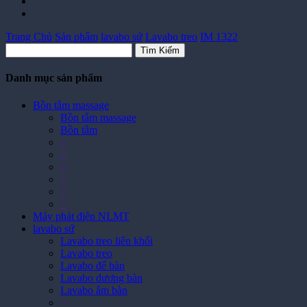
Trang Chủ
Sản phẩm
lavabo sứ
Lavabo treo
IM 1322
Tìm Kiếm
Danh mục sản phẩm
Bồn tắm massage
Bồn tắm massage
Bồn tắm
>
>
>
>
>
>
Máy phát điện NLMT
lavabo sứ
Lavabo treo liên khối
Lavabo treo
Lavabo để bàn
Lavabo dương bàn
Lavabo âm bàn
>