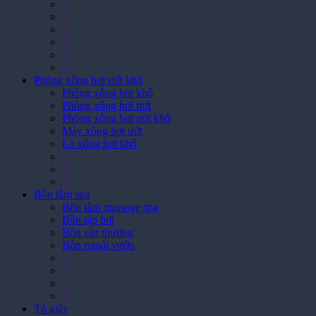
>
>
>
>
>
>
Phòng xông hơi ướt khô
Phòng xông hơi khô
Phòng xông hơi ướt
Phòng xông hơi ướt khô
Máy xông hơi ướt
Lò xông hơi khô
>
>
>
Bồn tắm spa
Bồn tắm massage spa
Bồn tập bơi
Bồn sân thượng
Bồn ngoài vườn
>
>
>
>
Tủ giày