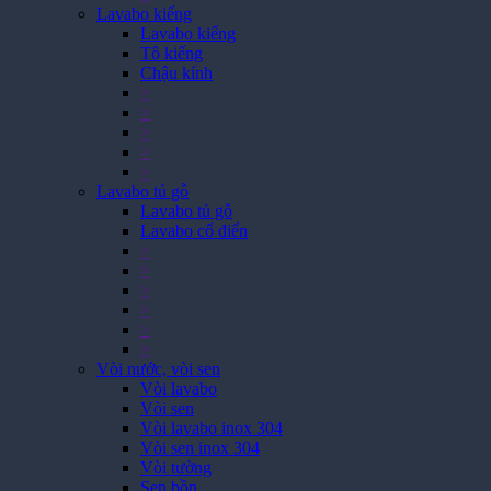
Lavabo kiếng
Lavabo kiếng
Tô kiếng
Chậu kính
>
>
>
>
>
Lavabo tủ gỗ
Lavabo tủ gỗ
Lavabo cổ điển
>
>
>
>
>
>
Vòi nước, vòi sen
Vòi lavabo
Vòi sen
Vòi lavabo inox 304
Vòi sen inox 304
Vòi tường
Sen bồn