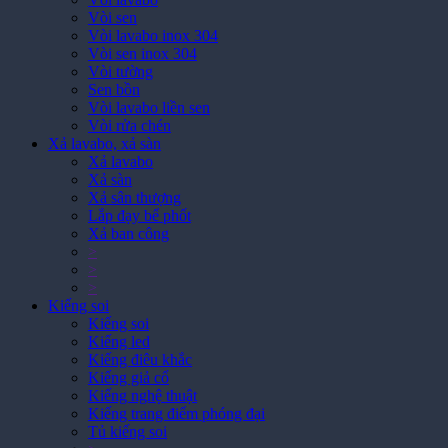
Vòi sen
Vòi lavabo inox 304
Vòi sen inox 304
Vòi tường
Sen bồn
Vòi lavabo liền sen
Vòi rửa chén
Xả lavabo, xả sàn
Xả lavabo
Xả sàn
Xả sân thượng
Lắp đạy bể phốt
Xả ban công
>
>
>
Kiếng soi
Kiếng soi
Kiếng led
Kiếng điêu khắc
Kiếng giả cổ
Kiếng nghệ thuật
Kiếng trang điểm phóng đại
Tủ kiếng soi