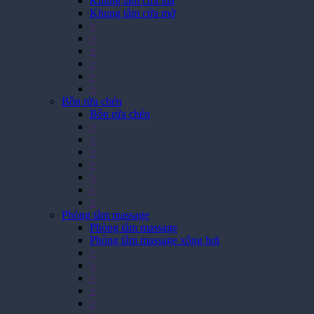
Khung tắm cửa lùa
Khung tắm cửa mở
>
>
>
>
>
>
Bồn rửa chén
Bồn rửa chén
>
>
>
>
>
>
>
Phòng tắm massage
Phòng tắm massage
Phòng tắm massage xông hơi
>
>
>
>
>