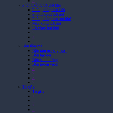
>
Phòng xông hơi ướt khô
Phòng xông hơi khô
Phòng xông hơi ướt
Phòng xông hơi ướt khô
Máy xông hơi ướt
Lò xông hơi khô
>
>
>
Bồn tắm spa
Bồn tắm massage spa
Bồn tập bơi
Bồn sân thượng
Bồn ngoài vườn
>
>
>
>
Tủ giày
Tủ giày
>
>
>
>