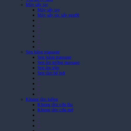
Máy sấy tay
Máy sấy tay
Máy sấy tóc sấy người
>
>
>
>
>
>
Sen bảng massage
Sen bảng massage
Sen âm tường massage
Sen âm trần
Sen tắm bể bơi
>
>
>
>
Khung tắm kiếng
Khung tắm cửa lùa
Khung tắm cửa mở
>
>
>
>