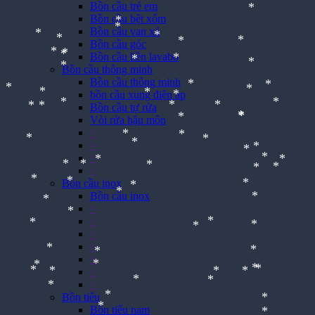
Bồn cầu trẻ em
Bồn cầu bệt xổm
Bồn cầu van xả
*
Bồn cầu góc
*
*
Bồn cầu liền lavabo
*
*
*
*
*
Bồn cầu thông minh
*
*
Bồn cầu thông minh
*
*
*
*
bồn cầu xung điện áp
*
Bồn cầu tự rửa
*
*
*
*
Vòi rửa hậu môn
*
*
*
>
*
*
*
*
*
*
>
*
*
*
>
*
*
>
*
*
*
*
Bồn cầu inox
*
*
*
*
Bồn cầu inox
*
*
*
*
*
>
*
*
>
*
*
*
>
*
*
>
*
>
*
*
*
*
>
>
*
*
*
Bồn tiểu
*
Bồn tiểu nam
*