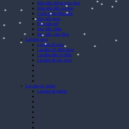
*
*
*
*
*
*
Bồn tiểu đứng cảm ứng
*
*
*
Bồn tiểu liền lavabo
*
*
Vách ngăn bồn tiểu
*
bồn tiểu inox
*
*
*
Bồn tiểu nữ
*
*
*
Van tiểu nhấn
*
*
*
Van tiểu cảm ứng
*
*
Lavabo inox
*
Lavabo tủ inox
*
*
*
Lavabo cổ điển inox
Lavabo tân cổ điển
*
*
*
Lavabo tủ góc inox
*
>
*
*
*
>
*
*
>
>
*
Lavabo tủ nhôm
Lavabo tủ nhôm
>
>
>
>
>
>
>