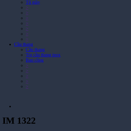
Tủ giày
>
>
>
>
>
>
>
Cầu thang
Cầu thang
Trụ cầu thang inox
Ban công
>
>
>
>
>
IM 1322