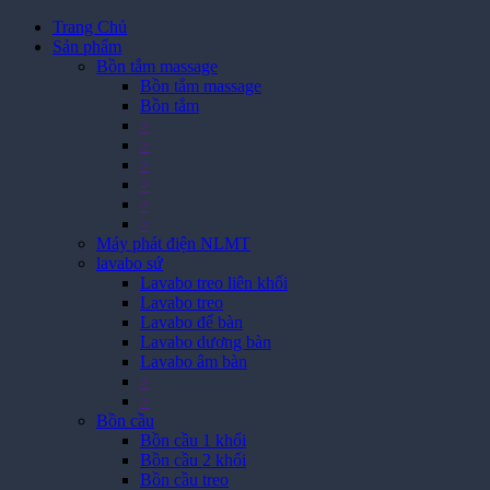
Trang Chủ
Sản phẩm
Bồn tắm massage
Bồn tắm massage
Bồn tắm
>
>
>
>
>
>
Máy phát điện NLMT
lavabo sứ
Lavabo treo liên khối
Lavabo treo
Lavabo để bàn
Lavabo dương bàn
Lavabo âm bàn
>
>
Bồn cầu
Bồn cầu 1 khối
Bồn cầu 2 khối
Bồn cầu treo