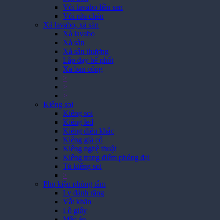
Vòi lavabo liền sen
Vòi rửa chén
Xả lavabo, xả sàn
Xả lavabo
Xả sàn
Xả sân thượng
Lắp đạy bể phốt
Xả ban công
>
>
>
Kiếng soi
Kiếng soi
Kiếng led
Kiếng điêu khắc
Kiếng giả cổ
Kiếng nghệ thuật
Kiếng trang điểm phóng đại
Tủ kiếng soi
>
Phụ kiện phòng tắm
Ly đánh răng
Vắt khăn
Lô giấy
Mắc áo