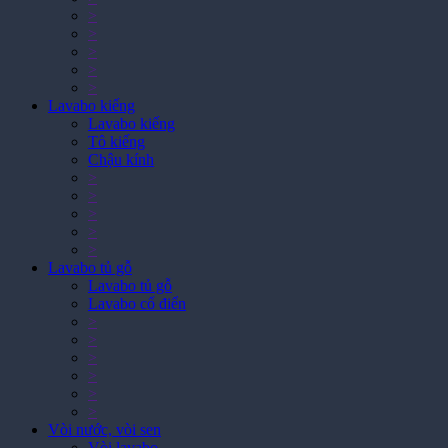
>
>
>
>
>
Lavabo kiếng
Lavabo kiếng
Tô kiếng
Chậu kính
>
>
>
>
>
Lavabo tủ gỗ
Lavabo tủ gỗ
Lavabo cổ điển
>
>
>
>
>
>
Vòi nước, vòi sen
Vòi lavabo