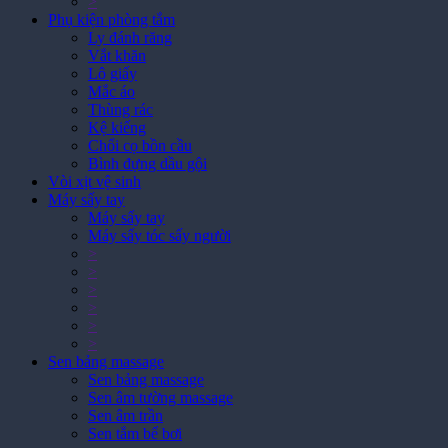
>
Phụ kiện phòng tắm
Ly đánh răng
Vắt khăn
Lô giấy
Mắc áo
Thùng rác
Kệ kiếng
Chổi cọ bồn cầu
Bình đựng dầu gội
Vòi xịt vệ sinh
Máy sấy tay
Máy sấy tay
Máy sấy tóc sấy người
>
>
>
>
>
>
Sen bảng massage
Sen bảng massage
Sen âm tường massage
Sen âm trần
Sen tắm bể bơi