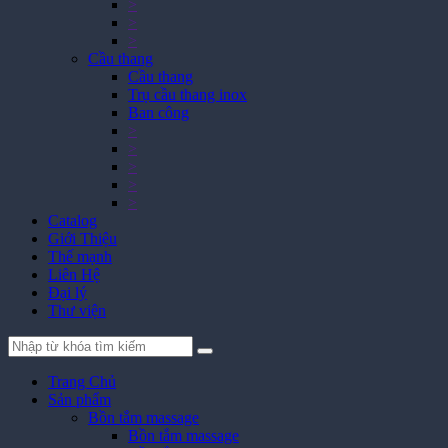
>
>
>
Cầu thang
Cầu thang
Trụ cầu thang inox
Ban công
>
>
>
>
>
Catalog
Giới Thiệu
Thế mạnh
Liên Hệ
Đại lý
Thư viện
Trang Chủ
Sản phẩm
Bồn tắm massage
Bồn tắm massage