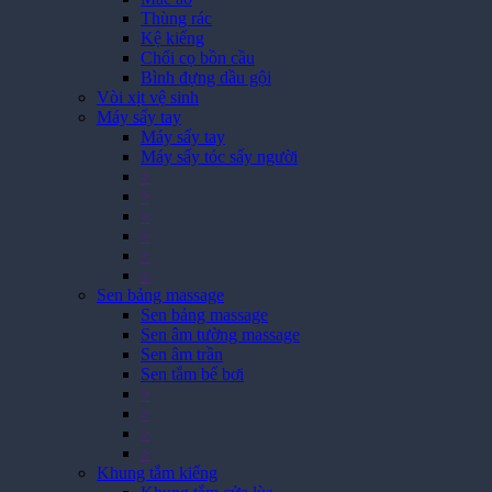
Thùng rác
Kệ kiếng
Chổi cọ bồn cầu
Bình đựng dầu gội
Vòi xịt vệ sinh
Máy sấy tay
Máy sấy tay
Máy sấy tóc sấy người
>
>
>
>
>
>
Sen bảng massage
Sen bảng massage
Sen âm tường massage
Sen âm trần
Sen tắm bể bơi
>
>
>
>
Khung tắm kiếng