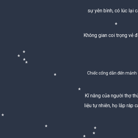
*
*
*
sự yên bình, có lúc lại 
Không gian coi trọng vẻ 
*
*
*
*
Chiếc cổng dẫn đến mảnh đ
*
*
Kĩ năng của người thợ th
*
liệu tự nhiên, họ lắp ráp 
*