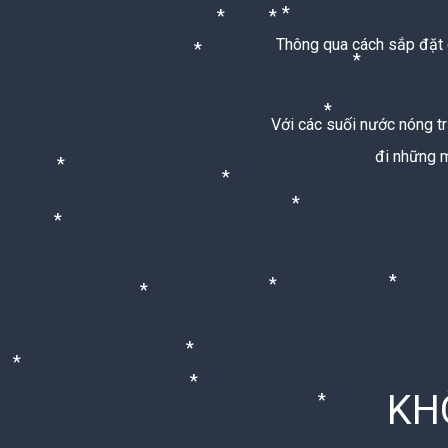
*
*
*
Thông qua cách sắp đặt d
*
*
Với các suối nước nóng tr
*
đi những m
*
*
*
*
*
*
*
*
*
*
KH
*
*