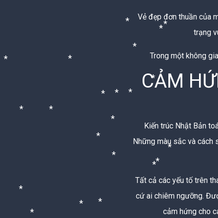
Vẻ đẹp đơn thuần của m
trạng v
*
*
*
Trong một không gian
*
CẢM HỨ
*
*
*
*
*
*
*
*
Kiến trúc Nhật Bản to
*
Những màu sắc và cách sử
*
*
*
*
Tất cả các yếu tố trên t
*
cứ ai chiêm ngưỡng. Được
*
cảm hứng cho cá