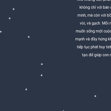
*
không chỉ với bàn
*
minh, mà còn với b
vòi, và gạch. Mỗi
*
muốn sống một cuộ
*
mạnh và đầy hứng k
tiếp tục phát huy ti
*
*
tạo để giúp con 
*
*
*