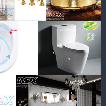
*
*
*