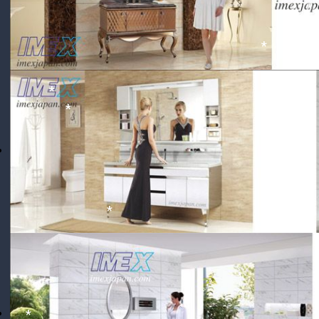
*
*
*
*
*
*
*