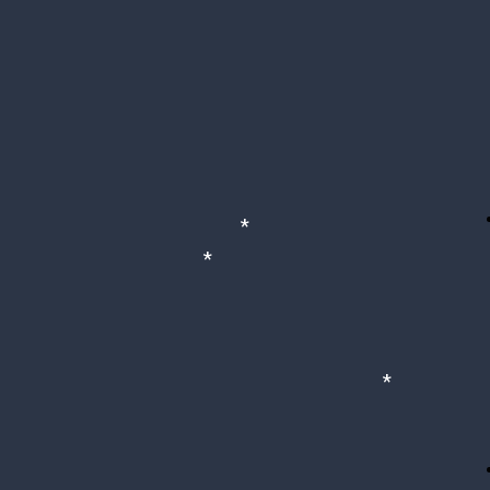
*
*
*