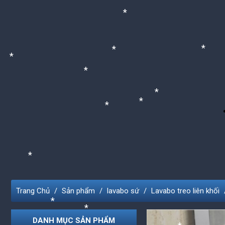
*
*
*
*
*
*
*
*
*
*
Trang Chủ
Sản phẩm
lavabo sứ
Lavabo treo liên khối
DANH MỤC SẢN PHẨM