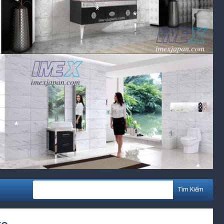
*
*
*
*
*
Tìm Kiếm
*