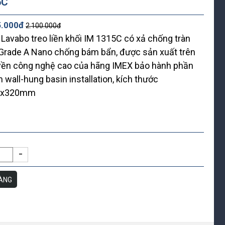
5C
*
5.000đ
2.100.000đ
04 Lavabo treo liền khối IM 1315C có xả chống tràn
Grade A Nano chống bám bẩn, được sản xuất trên
yền công nghệ cao của hãng IMEX bảo hành phần
 wall-hung basin installation, kích thước
*
5x320mm
-
*
ÀNG
*
*