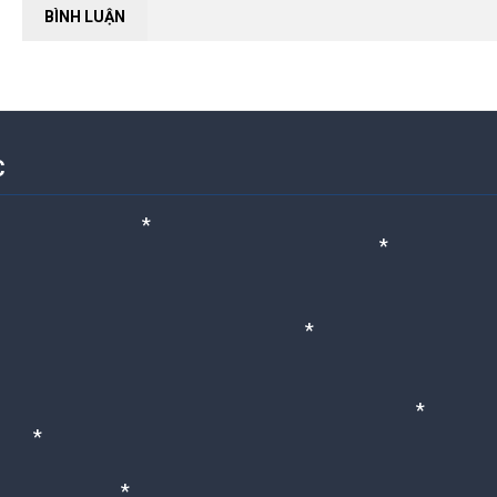
BÌNH LUẬN
*
*
*
NỘI DUNG ĐANG CẬP NHẬ
C
*
*