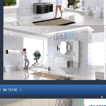
*
*
*
*
*
*
*
IM 1315C