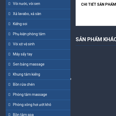
Vòi nước, vòi sen
CHI TIẾT SẢN PHẨM
*
*
Xả lavabo, xả sàn
Kiếng soi
*
*
Phụ kiện phòng tắm
*
SẢN PHẨM KHÁ
Vòi xịt vệ sinh
*
Máy sấy tay
Sen bảng massage
*
*
Khung tắm kiếng
*
Bồn rửa chén
Phòng tắm massage
Phòng xông hơi ướt khô
Bồn tắm spa