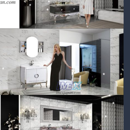
*
*
*
*
*
*
*