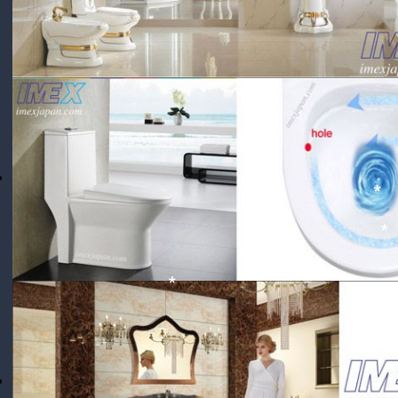
*
*
*