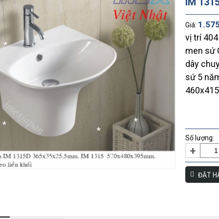
IM 131
*
1.57
Giá:
vị trí 4
men sứ 
*
dây chu
sứ 5 năm
460x41
*
Số lượng:
+
ĐẶT H
*
*
*
*