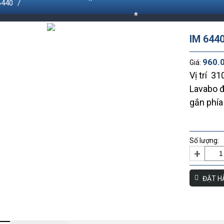
6440
*
*
*
IM 644
*
960.
Giá:
*
*
Vị trí 31
*
Lavabo đ
*
gắn phía
*
Số lượng:
+
ĐẶT H
*