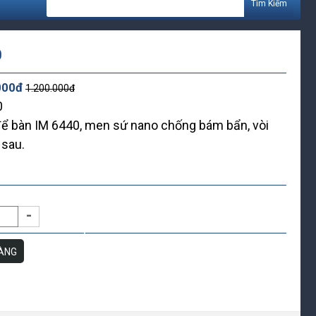
*
*
Tìm Kiếm
0
000đ
1.200.000đ
0
*
*
ể bàn IM 6440, men sứ nano chống bám bẩn, vòi
*
 sau.
*
-
ÀNG
*
*
*
*