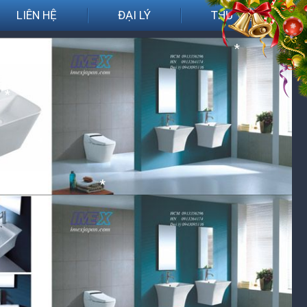
*
LIÊN HỆ
ĐẠI LÝ
THƯ VIỆN
*
*
*
*
*
*