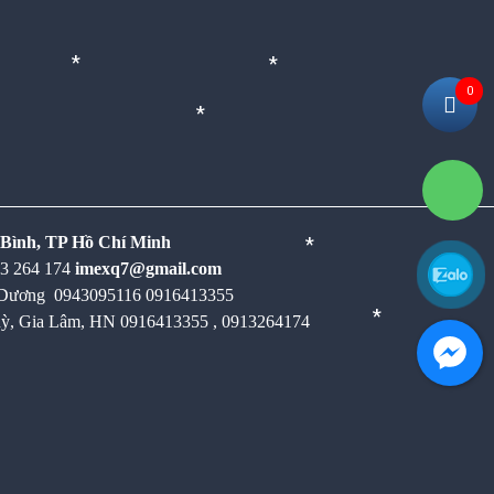
*
0
*
*
*
 Bình,
TP Hồ Chí Minh
*
13 264 174
imexq7@gmail.com
h Dương
0943095116 0916413355
ỳ, Gia Lâm, HN 0916413355 , 0913264174
*