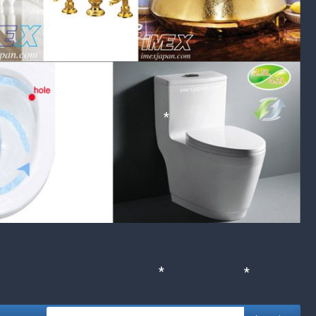
*
*
*