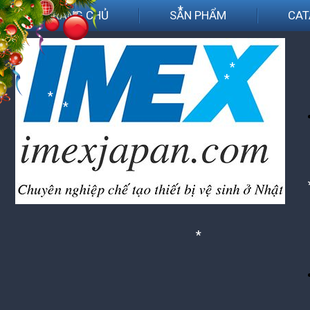
TRANG CHỦ
SẢN PHẨM
CAT
*
*
*
*
*
*
*
*
*
*