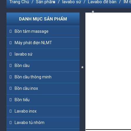
Trang Chủ
Sản phẩm
lavabo sứ
Lavabo để bàn
IM 
*
DANH MỤC SẢN PHẨM
*
Bồn tắm massage
*
Máy phát điện NLMT
lavabo sứ
*
*
Bồn cầu
*
*
Bồn cầu thông minh
*
*
Bồn cầu inox
*
*
*
Bồn tiểu
*
Lavabo inox
Lavabo tủ nhôm