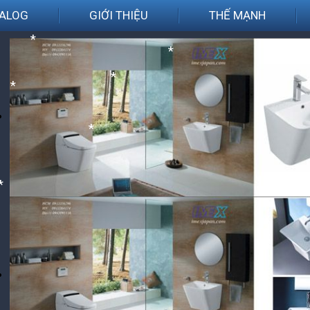
ALOG
GIỚI THIỆU
THẾ MẠNH
*
*
*
*
*
*
*
*