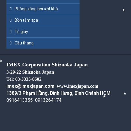
Phòng xông hơi ướt khô
Bồn tắm spa
*
Tủ giày
*
Cầu thang
*
IMEX Corporation Shizuoka Japan
3-29-22 Shizuoka Japan
Tel: 03-3335-8602
*
imex@imexjapan.com
www.imexjapan.com
1389/3 Phạm Hùng, Bình Hưng, Bình Chánh HCM
*
0916413355 0913264174