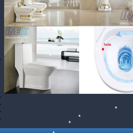
*
*
*
*
*