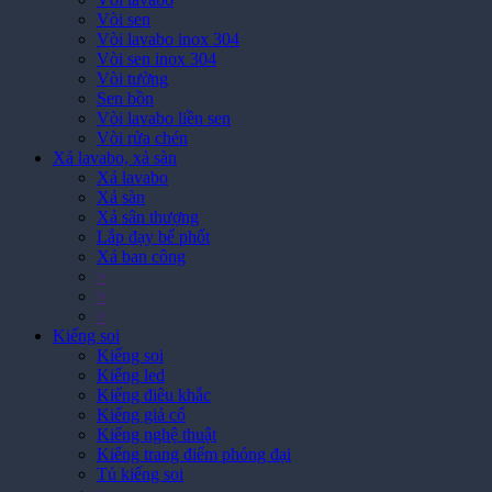
Vòi sen
Vòi lavabo inox 304
Vòi sen inox 304
Vòi tường
Sen bồn
Vòi lavabo liền sen
Vòi rửa chén
Xả lavabo, xả sàn
Xả lavabo
Xả sàn
Xả sân thượng
Lắp đạy bể phốt
Xả ban công
>
>
>
Kiếng soi
Kiếng soi
Kiếng led
Kiếng điêu khắc
Kiếng giả cổ
Kiếng nghệ thuật
Kiếng trang điểm phóng đại
Tủ kiếng soi