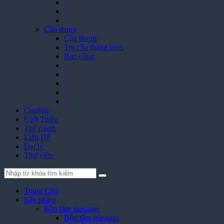
>
>
>
Cầu thang
Cầu thang
Trụ cầu thang inox
Ban công
>
>
>
>
>
Catalog
Giới Thiệu
Thế mạnh
Liên Hệ
Đại lý
Thư viện
Trang Chủ
Sản phẩm
Bồn tắm massage
Bồn tắm massage