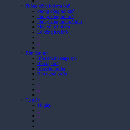
>
Phòng xông hơi ướt khô
Phòng xông hơi khô
Phòng xông hơi ướt
Phòng xông hơi ướt khô
Máy xông hơi ướt
Lò xông hơi khô
>
>
>
Bồn tắm spa
Bồn tắm massage spa
Bồn tập bơi
Bồn sân thượng
Bồn ngoài vườn
>
>
>
>
Tủ giày
Tủ giày
>
>
>
>