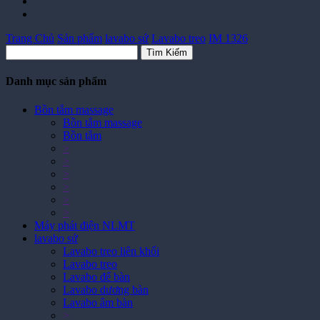
Trang Chủ
Sản phẩm
lavabo sứ
Lavabo treo
IM 1326
Tìm Kiếm
Danh mục sản phẩm
Bồn tắm massage
Bồn tắm massage
Bồn tắm
>
>
>
>
>
>
Máy phát điện NLMT
lavabo sứ
Lavabo treo liên khối
Lavabo treo
Lavabo để bàn
Lavabo dương bàn
Lavabo âm bàn
>