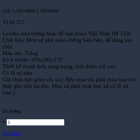
Giá:
1.200.000đ
1.500.000đ
Vị trí 317
Lavabo treo tường hoặc để bàn Imex Việt Nhật IM 1326
Chất liệu: Men sứ phủ nano chống bám bẩn, dễ dàng lau
chùi.
Màu sắc: Trắng
Kích thước: 470x395x175
Thiết kế thanh lịch, sang trọng, tính thẩm mỹ cao.
Có lỗ xả tràn.
Giá chưa bao gồm vòi xả.( Nếu mua vòi phải mua loại vòi
thấp gắn trên lavabo. Mua xả phải mua loại xả có lỗ xả
tràn.)
Số lượng:
+
-
Đặt hàng