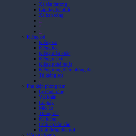
Xả sân thượng
Lắp đạy bể phốt
Xả ban công
>
>
>
Kiếng soi
Kiếng soi
Kiếng led
Kiếng điêu khắc
Kiếng giả cổ
Kiếng nghệ thuật
Kiếng trang điểm phóng đại
Tủ kiếng soi
>
Phụ kiện phòng tắm
Ly đánh răng
Vắt khăn
Lô giấy
Mắc áo
Thùng rác
Kệ kiếng
Chổi cọ bồn cầu
Bình đựng dầu gội
Vòi xịt vệ sinh