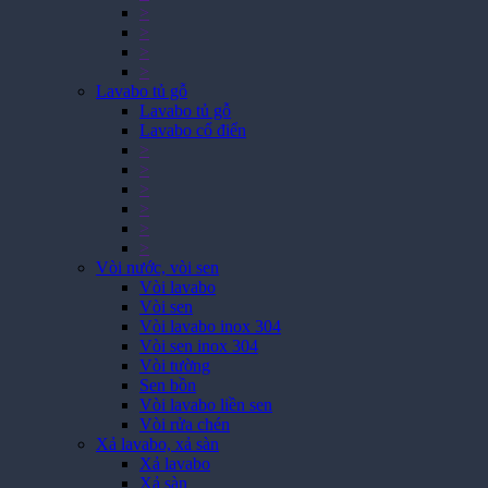
>
>
>
>
Lavabo tủ gỗ
Lavabo tủ gỗ
Lavabo cổ điển
>
>
>
>
>
>
Vòi nước, vòi sen
Vòi lavabo
Vòi sen
Vòi lavabo inox 304
Vòi sen inox 304
Vòi tường
Sen bồn
Vòi lavabo liền sen
Vòi rửa chén
Xả lavabo, xả sàn
Xả lavabo
Xả sàn