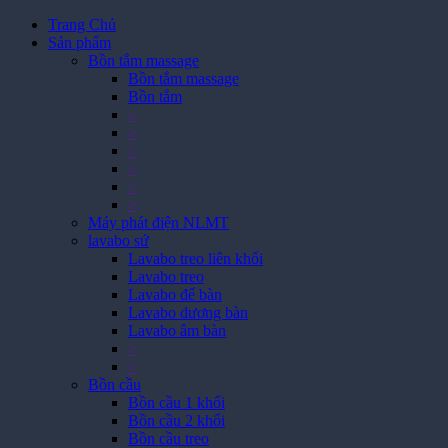
Trang Chủ
Sản phẩm
Bồn tắm massage
Bồn tắm massage
Bồn tắm
>
>
>
>
>
>
Máy phát điện NLMT
lavabo sứ
Lavabo treo liên khối
Lavabo treo
Lavabo để bàn
Lavabo dương bàn
Lavabo âm bàn
>
>
Bồn cầu
Bồn cầu 1 khối
Bồn cầu 2 khối
Bồn cầu treo