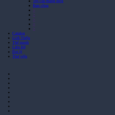
Trụ cầu thang inox
Ban công
>
>
>
>
>
Catalog
Giới Thiệu
Thế mạnh
Liên Hệ
Đại lý
Thư viện