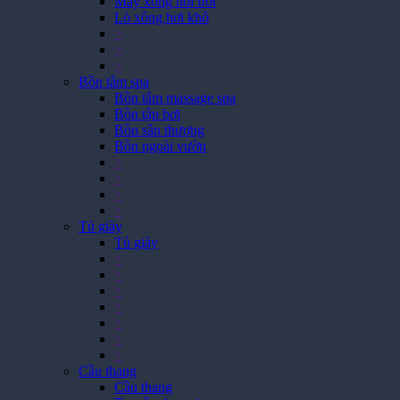
Máy xông hơi ướt
Lò xông hơi khô
>
>
>
Bồn tắm spa
Bồn tắm massage spa
Bồn tập bơi
Bồn sân thượng
Bồn ngoài vườn
>
>
>
>
Tủ giày
Tủ giày
>
>
>
>
>
>
>
Cầu thang
Cầu thang