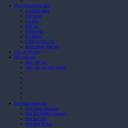
>
Phụ kiện phòng tắm
Ly đánh răng
Vắt khăn
Lô giấy
Mắc áo
Thùng rác
Kệ kiếng
Chổi cọ bồn cầu
Bình đựng dầu gội
Vòi xịt vệ sinh
Máy sấy tay
Máy sấy tay
Máy sấy tóc sấy người
>
>
>
>
>
>
Sen bảng massage
Sen bảng massage
Sen âm tường massage
Sen âm trần
Sen tắm bể bơi