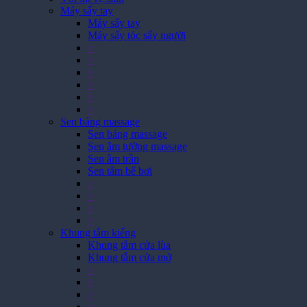
Máy sấy tay
Máy sấy tay
Máy sấy tóc sấy người
>
>
>
>
>
>
Sen bảng massage
Sen bảng massage
Sen âm tường massage
Sen âm trần
Sen tắm bể bơi
>
>
>
>
Khung tắm kiếng
Khung tắm cửa lùa
Khung tắm cửa mở
>
>
>
>