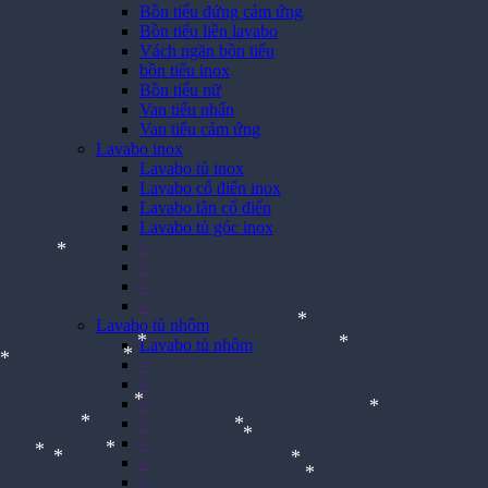
Bồn tiểu đứng cảm ứng
Bồn tiểu liền lavabo
Vách ngăn bồn tiểu
bồn tiểu inox
Bồn tiểu nữ
Van tiểu nhấn
Van tiểu cảm ứng
Lavabo inox
Lavabo tủ inox
Lavabo cổ điển inox
Lavabo tân cổ điển
Lavabo tủ góc inox
>
>
>
*
>
Lavabo tủ nhôm
Lavabo tủ nhôm
*
>
>
*
*
*
*
>
>
>
*
*
>
*
*
*
>