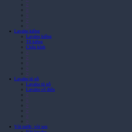
>
>
>
>
>
Lavabo kiếng
Lavabo kiếng
Tô kiếng
Chậu kính
>
>
>
>
>
Lavabo tủ gỗ
Lavabo tủ gỗ
Lavabo cổ điển
>
>
>
>
>
>
Vòi nước, vòi sen
Vòi lavabo