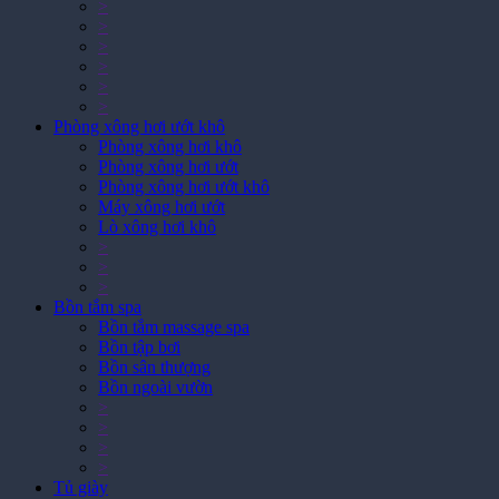
>
>
>
>
>
>
Phòng xông hơi ướt khô
Phòng xông hơi khô
Phòng xông hơi ướt
Phòng xông hơi ướt khô
Máy xông hơi ướt
Lò xông hơi khô
>
>
>
Bồn tắm spa
Bồn tắm massage spa
Bồn tập bơi
Bồn sân thượng
Bồn ngoài vườn
>
>
>
>
Tủ giày