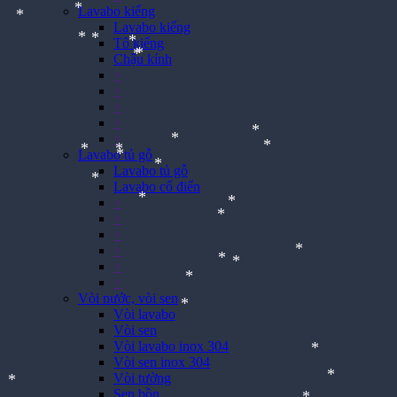
*
*
Lavabo kiếng
*
*
Lavabo kiếng
*
Tô kiếng
*
*
Chậu kính
>
*
*
*
>
*
*
>
>
>
Lavabo tủ gỗ
Lavabo tủ gỗ
*
*
Lavabo cổ điển
*
*
*
*
>
*
>
*
>
*
*
>
*
>
>
*
Vòi nước, vòi sen
*
*
Vòi lavabo
*
Vòi sen
Vòi lavabo inox 304
*
Vòi sen inox 304
Vòi tường
Sen bồn