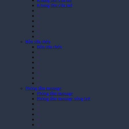
Khung tắm cửa lùa
*
*
*
Khung tắm cửa mở
>
*
*
*
>
>
>
>
>
Bồn rửa chén
Bồn rửa chén
>
>
>
>
>
>
>
Phòng tắm massage
Phòng tắm massage
Phòng tắm massage xông hơi
>
>
>
>
>