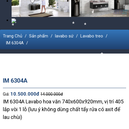
*
Trang Chủ
Sản phẩm
lavabo sứ
Lavabo treo
*
*
*
IM 6304A
*
IM 6304A
10.500.000đ
Giá:
14.000.000đ
IM 6304A Lavabo hoa văn 740x600x920mm, vị trí 405
lắp vòi 1 lỗ (lưu ý không dùng chất tẩy rửa có axit để
lau chùi)