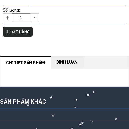
*
*
Số lượng:
*
-
+
ĐẶT HÀNG
*
*
*
BÌNH LUẬN
CHI TIẾT SẢN PHẨM
*
NỘI DUNG ĐANG CẬP NHẬT
*
*
*
SẢN PHẨM KHÁC
*
*
*
*
*
*
*
*