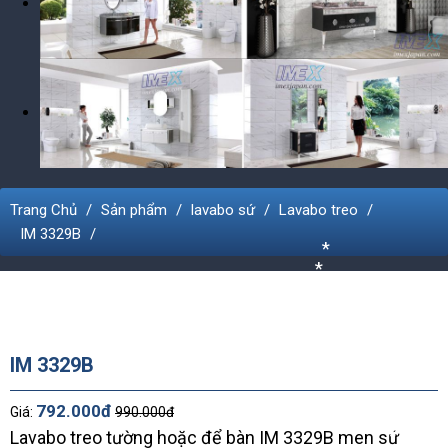
Trang Chủ
Sản phẩm
lavabo sứ
Lavabo treo
IM 3329B
*
*
*
*
*
*
*
IM 3329B
*
792.000đ
Giá:
990.000đ
*
Lavabo treo tường hoặc để bàn IM 3329B men sứ