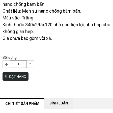
*
*
nano chống bám bẩn
*
Chất liệu: Men sứ nano chống bám bẩn.
*
*
Màu sắc: Trắng
*
*
*
*
Kích thước 340x295x120 nhỏ gọn tiện lợi, phù hợp cho
*
*
không gian hẹp.
Giá chưa bao gồm vòi xả.
*
*
*
*
*
Số lượng:
*
-
*
+
*
*
ĐẶT HÀNG
*
*
*
BÌNH LUẬN
CHI TIẾT SẢN PHẨM
*